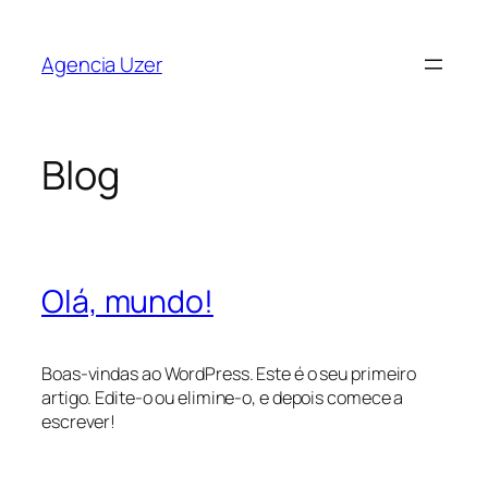
Saltar
para
Agencia Uzer
o
conteúdo
Blog
Olá, mundo!
Boas-vindas ao WordPress. Este é o seu primeiro
artigo. Edite-o ou elimine-o, e depois comece a
escrever!