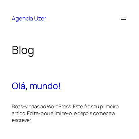
Saltar
para
Agencia Uzer
o
conteúdo
Blog
Olá, mundo!
Boas-vindas ao WordPress. Este é o seu primeiro
artigo. Edite-o ou elimine-o, e depois comece a
escrever!