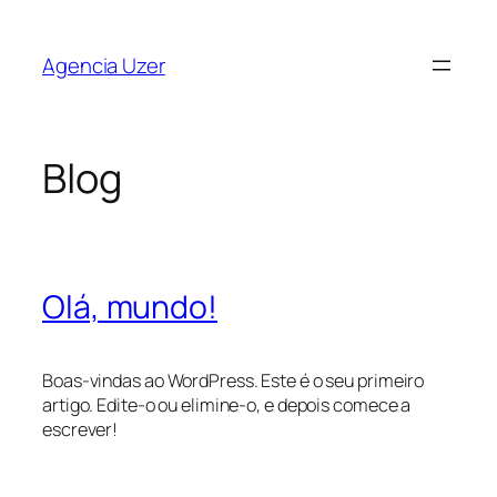
Saltar
para
Agencia Uzer
o
conteúdo
Blog
Olá, mundo!
Boas-vindas ao WordPress. Este é o seu primeiro
artigo. Edite-o ou elimine-o, e depois comece a
escrever!