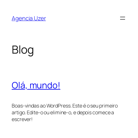
Saltar
para
Agencia Uzer
o
conteúdo
Blog
Olá, mundo!
Boas-vindas ao WordPress. Este é o seu primeiro
artigo. Edite-o ou elimine-o, e depois comece a
escrever!