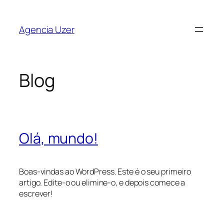
Saltar
para
Agencia Uzer
o
conteúdo
Blog
Olá, mundo!
Boas-vindas ao WordPress. Este é o seu primeiro
artigo. Edite-o ou elimine-o, e depois comece a
escrever!