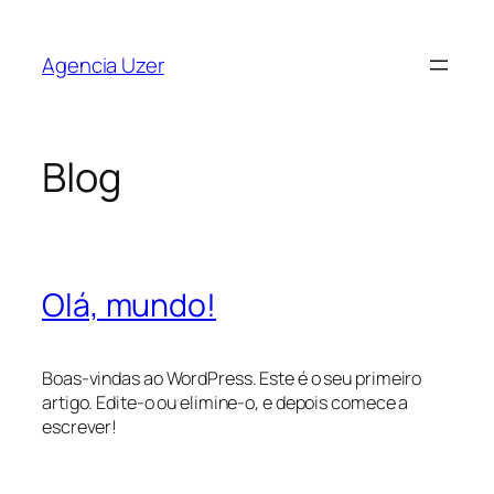
Saltar
para
Agencia Uzer
o
conteúdo
Blog
Olá, mundo!
Boas-vindas ao WordPress. Este é o seu primeiro
artigo. Edite-o ou elimine-o, e depois comece a
escrever!