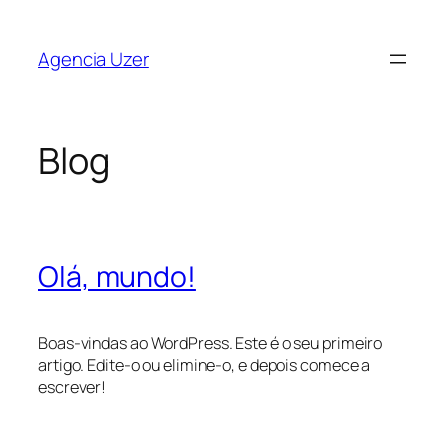
Saltar
para
Agencia Uzer
o
conteúdo
Blog
Olá, mundo!
Boas-vindas ao WordPress. Este é o seu primeiro
artigo. Edite-o ou elimine-o, e depois comece a
escrever!