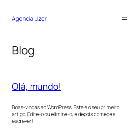
Saltar
para
Agencia Uzer
o
conteúdo
Blog
Olá, mundo!
Boas-vindas ao WordPress. Este é o seu primeiro
artigo. Edite-o ou elimine-o, e depois comece a
escrever!