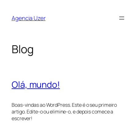
Saltar
para
Agencia Uzer
o
conteúdo
Blog
Olá, mundo!
Boas-vindas ao WordPress. Este é o seu primeiro
artigo. Edite-o ou elimine-o, e depois comece a
escrever!