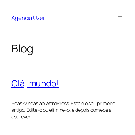
Saltar
para
Agencia Uzer
o
conteúdo
Blog
Olá, mundo!
Boas-vindas ao WordPress. Este é o seu primeiro
artigo. Edite-o ou elimine-o, e depois comece a
escrever!